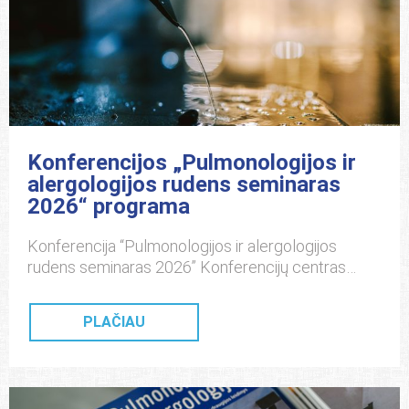
Konferencijos „Pulmonologijos ir
alergologijos rudens seminaras
2026“ programa
Konferencija “Pulmonologijos ir alergologijos
rudens seminaras 2026” Konferencijų centras
Kauno Dokas, Jonavos g. 7, Kaunas, 2026 10 02
(penktadienis) Organizatoriai: Lietuvos sveikatos
PLAČIAU
mokslų universitetas Lietuvos pulmonologų ir
alergologų draugija IKIPIETINĖ SESIJA
Pirmininkauja B. Gradauskienė, M. Žemaitis 12 00
– 12 10 Atidarymas 12 10 – 12 30 Sergančiųjų