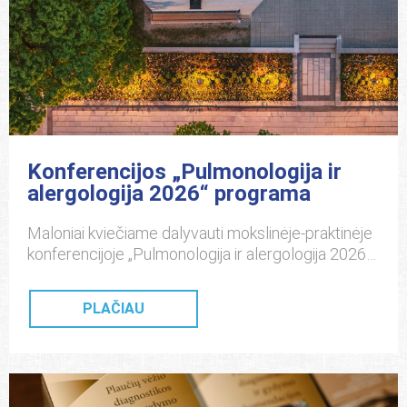
Konferencijos „Pulmonologija ir
alergologija 2026“ programa
Maloniai kviečiame dalyvauti mokslinėje-praktinėje
konferencijoje „Pulmonologija ir alergologija 2026“,
kuri įvyks 2026 m. gegužės 29 d.
viešbučio“Radisson Hotel Kaunas” konferencijų
PLAČIAU
centre, K. Donelaičio g. 27, Kaunas. Konferencija
skirta šeimos gydytojams, vidaus ligų gydytojams,
vaikų ligų gydytojams, gydytojams
pulmonologams, gydytojams vaikų
pulmonologams, gydytojams alergologams ir