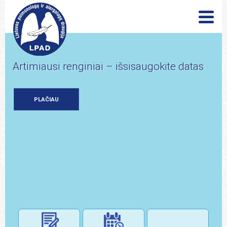
Artimiausi renginiai – išsisaugo
PLAČIAU