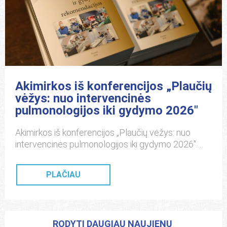
klinikiniams imunologams, gydytojams vaikų
alergologams, vaikų intensyvios terapijos
gydytojams, bendrosios praktikos slaugytojams,
medicinos […]
Akimirkos iš konferencijos „Plaučių
vėžys: nuo intervencinės
pulmonologijos iki gydymo 2026″
Akimirkos iš konferencijos „Plaučių vėžys: nuo
intervencinės pulmonologijos iki gydymo 2026″.
Nuotraukų autorius Andrius Aleksandravičius.
PLAČIAU
RODYTI DAUGIAU NAUJIENŲ