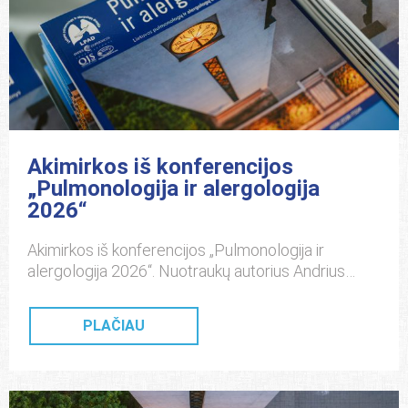
LOPL tarpspecialybinio siuntimo […]
Akimirkos iš konferencijos
„Pulmonologija ir alergologija
2026“
Akimirkos iš konferencijos „Pulmonologija ir
alergologija 2026“. Nuotraukų autorius Andrius
Aleksandravičius.
PLAČIAU