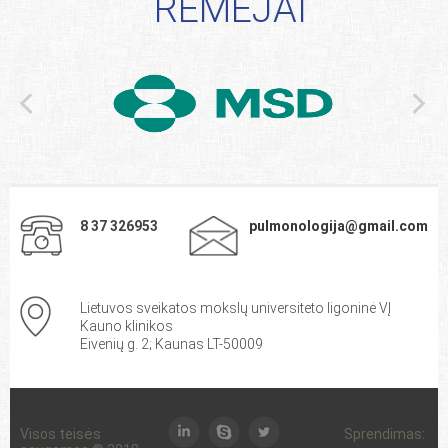
RĖMĖJAI
8 37 326953
pulmonologija@gmail.com
Lietuvos sveikatos mokslų universiteto ligoninė VĮ
Kauno klinikos
Eivenių g. 2; Kaunas LT-50009
Visos teisės
Sprendimas: