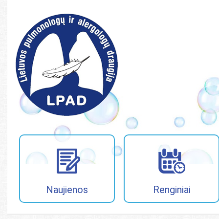
Paieška
Paieška
Naujienos
Renginiai