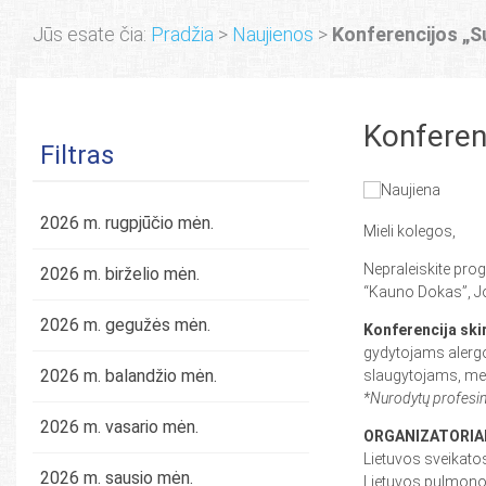
Jūs esate čia:
Pradžia
>
Naujienos
>
Konferencijos „
Konferen
Filtras
2026 m. rugpjūčio mėn.
Mieli kolegos,
Nepraleiskite pro
2026 m. birželio mėn.
“Kauno Dokas”, J
2026 m. gegužės mėn.
Konferencija ski
gydytojams alerg
2026 m. balandžio mėn.
slaugytojams, me
*Nurodytų profesini
2026 m. vasario mėn.
ORGANIZATORIA
Lietuvos sveikato
2026 m. sausio mėn.
Lietuvos pulmonol