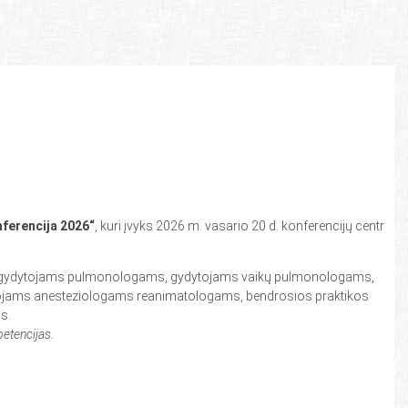
ferencija 2026“
, kuri įvyks 2026 m. vasario 20 d. konferencijų centre
s, gydytojams pulmonologams, gydytojams vaikų pulmonologams,
tojams anesteziologams reanimatologams, bendrosios praktikos
s.
petencijas.