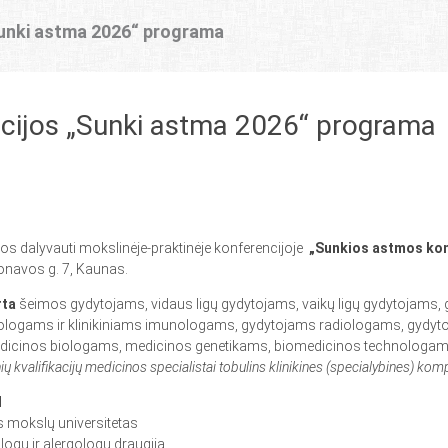
Sunki astma 2026“ programa
cijos „Sunki astma 2026“ programa
gos dalyvauti mokslinėje-praktinėje
konferencijoje
„Sunkios astmos kon
onavos g. 7, Kaunas.
rta
šeimos gydytojams, vidaus ligų gydytojams, vaikų ligų gydytojam
ologams ir klinikiniams imunologams, gydytojams radiologams, gydy
dicinos biologams, medicinos genetikams, biomedicinos technologam
ų kvalifikacijų medicinos specialistai tobulins klinikines (specialybines) kom
I
s mokslų universitetas
ogų ir alergologų draugija