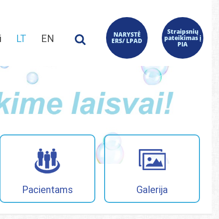
Straipsnių
NARYSTĖ
i
LT
EN
pateikimas į
ERS/ LPAD
PIA
Pacientams
Galerija